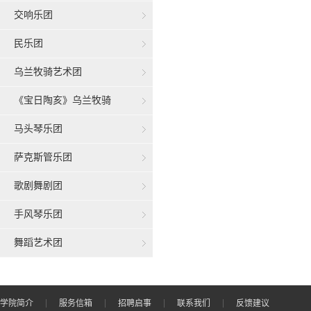
交响乐团
民乐团
乌兰牧骑艺术团
《宝日陶亥》乌兰牧骑
马头琴乐团
萨克斯管乐团
歌剧舞剧团
手风琴乐团
舞蹈艺术团
学院简介
服务信箱
招聘启事
联系我们
反馈建议