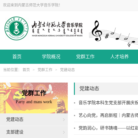
欢迎来到内蒙古师范大学音乐学院！
首页
学院概况
党群工作
人才培养
当前位置：
首页
>
党群工作
>
党建动态
党建动态
党群工作
Party and mass work
音乐学院本科生党支部开展庆祝
艺心向党，再启新程｜内蒙古师
党建动态
党韵润心，研书铸魂——以红
支部建设