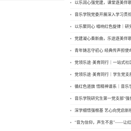
以乐润心强党建，课堂逐美伴歌
音乐学院党委开展深入学习贯
以乐聚同心 唱响红色旋律｜研
党建凝心奏新曲，乐途逐美伴歌
青年铸志守初心 经典传声担使
党领乐途·美育同行｜一站式社
党领乐途·美育同行｜学生党支
循红色道旗 悟精神谱系｜音乐
音乐学院研究生第一党支部“强
深学细悟强根基 艺心向党启新程
“音为信仰，声生不息”——让红