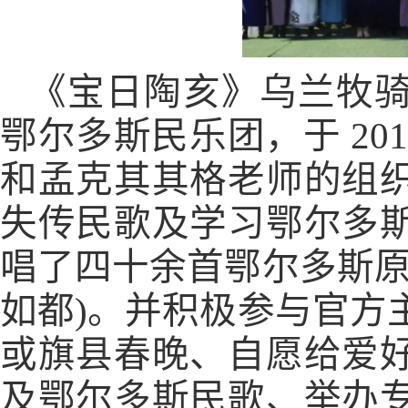
《宝日陶亥》乌兰牧
鄂尔多斯民乐团，于
20
和孟克其其格老师的组
失传民歌及学习鄂尔多
唱了四十余首鄂尔多斯原
如都)。并积极参与官方
或旗县春晚、自愿给爱
及鄂尔多斯民歌、举办