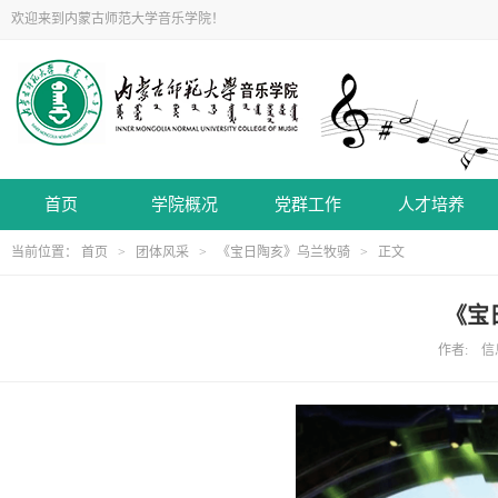
欢迎来到内蒙古师范大学音乐学院！
首页
学院概况
党群工作
人才培养
当前位置：
首页
>
团体风采
>
《宝日陶亥》乌兰牧骑
> 正文
《宝
作者: 信息