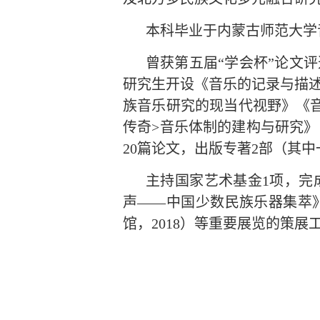
本科毕业于内蒙古师范大学
曾获第五届“学会杯”论文
研究生开设《音乐的记录与描
族音乐研究的现当代视野》《
传奇
>
音乐体制的建构与研究》
20
篇论文，出版专著
2
部（其中
主持国家艺术基金
1
项，完
声——中国少数民族乐器集萃
馆，
2018
）等重要展览的策展