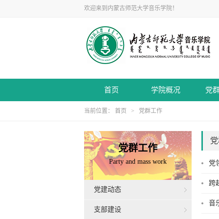
欢迎来到内蒙古师范大学音乐学院！
首页
学院概况
党
当前位置：
首页
>
党群工作
党
党群工作
Party and mass work
党
跨
党建动态
音
支部建设