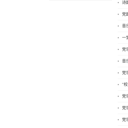
诗
党
音
一
党
音
党
“
党
党
党