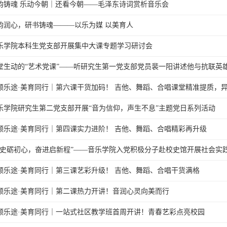
韵铸魂 乐动今朝｜还看今朝——毛泽东诗词赏析音乐会
韵润心，研书铸魂———以乐为媒 以美育人
乐学院本科生党支部开展集中大课专题学习研讨会
堂生动的“艺术党课”——听研究生第一党支部党员裴一阳讲述他与抗联英
领乐途·美育同行｜第六课干货加码！ 吉他、舞蹈、合唱课堂精准提质，
乐学院研究生第二党支部开展“音为信仰，声生不息”主题党日系列活动
领乐途·美育同行｜第四课实力进阶！ 吉他、舞蹈、合唱精彩再升级
校史砺初心，奋进启新程”——音乐学院入党积极分子赴校史馆开展社会实
领乐途·美育同行｜第三课艺彩升级！ 吉他、舞蹈、合唱干货满格
领乐途·美育同行｜第二课热力开讲！音润心灵向美而行
领乐途·美育同行｜一站式社区教学班首周开讲！青春艺彩点亮校园